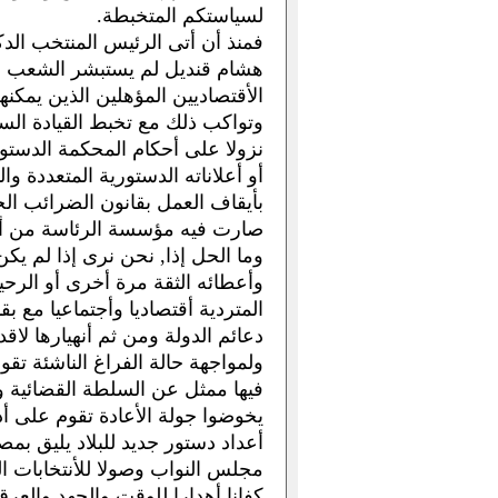
لسياستكم المتخبطة.
فمنذ أن أتى الرئيس المنتخب ال
هشام قنديل لم يستبشر الشعب خيرا
الأقتصاديين المؤهلين الذين يمكنهم
وتواكب ذلك مع تخبط القيادة الس
نزولا على أحكام المحكمة الدست
أو أعلاناته الدستورية المتعددة 
بأيقاف العمل بقانون الضرائب ال
صارت فيه مؤسسة الرئاسة من أص
وما الحل إذا, نحن نرى إذا لم يك
وأعطائه الثقة مرة أخرى أو الرحي
المتردية أقتصاديا وأجتماعيا مع 
دعائم الدولة ومن ثم أنهيارها لاقدر
ولمواجهة حالة الفراغ الناشئة تق
فيها ممثل عن السلطة القضائية 
يخوضوا جولة الأعادة تقوم على أدا
أعداد دستور جديد للبلاد يليق بم
مجلس النواب وصولا للأنتخابات ال
كفانا أهدارا للوقت والجهد والعرق