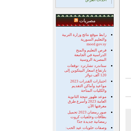
مصريات
رابط موقع نتائج وزارة التربية
والتعليم السورية
moed.gov.sy
فرص التعليم والمنح
الدراسية في الجامعة
المصرية الروسية
ستاندرد تشارترد: توقعات
بارتفاع اسعار البيتكوين إلى
120 ألف دولار
اختبارات القدرات 2023
مواعيد وأماكن التقديم
والكليات المتاحة
موعد ظهور نتيجة الثانوية
العامة 2023 وأسرع طرق
معرفتها الآن
صور رمضان 2023 تحميل
بطاقات وخلفيات كروت
رمضانية جديدة جدًا
وصفات حلويات عيد الحب: