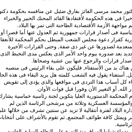
دكتور محمد مرسى الفائز بفارق ضئيل عن منافسه بحكومة دكتو
 فى هذه الحكومة لأفتقادها القائد المحنك الخبير والخبراء
 مواجهة الأزمة الأقتصادية الطاحنة التى تمر بها البلاد.
ياسية فى أصدار قرارات جمهورية ثم العدول عنها أما قصرا أو
ورية كقرار دعوة مجلس الشعب المبطل بحكم المحكمة للأنعقاد
والمنعدمة لصدورها عن غير ذى صفة, وحتى القرارات الأخيرة
جديد بعد صدوره بيوم واحد الأمر الذى يعكس مدى التخبط الذى
دار قرارات والرجوع عنها بين عشية وضحاها.
ن هناك بد من الأستفتاء, فليكون على بقاء الرئيس فى منصبه
ل, أستفتاء يقول فيه الشعب كلمته هل يريد البقاء فى هذه الحا
بقاء كل أسباب هذا التردى فى مواقعها والذى يؤدى إلى تقويض
 الله, أو التغيير الأن وفورا قبل فوات الأوان.
وم المحكمة الدستورية العليا بتكوين لجنة رئاسية خماسية يشارك
والمؤسسة العسكرية وثلاثة من مرشحى الرئاسة الذين لم
رة البلاد لفترة أنتقالية لا تزيد عن سنتين تشرف من خلالها عل
صر ويمثل كافة طوائف المجتمع, ثم تقوم بالأشراف على أنتخابا
رئاسية.
 ودماء شبابنا المراق منذ الثورة على النظام السابق الفاسد,