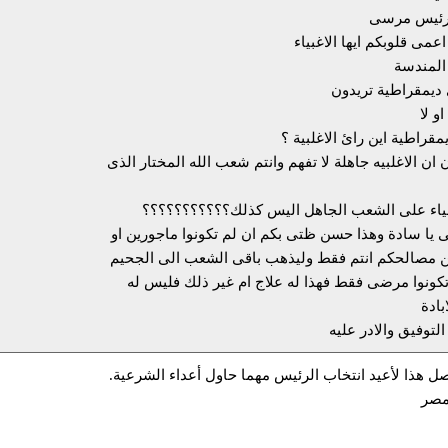
لرئيس مرسى
اعمى قلوبكم ايها الاغبياء
 المندسة
ى ديمقراطية تريدون
او لا
قراطية اين رائ الاغلبية ؟
 ان الاغلبيه جاهلة لا تفهم وانتم شعب الله المختار الذى
صياء على الشعب الجاهل اليس كذلك؟؟؟؟؟؟؟؟؟؟؟
 يا سادة وهذا حسن ظتى بكم ان لم تكونوا ماجورين او
 مصالحكم انتم فقط وليذهب باقى الشعب الى الجحيم
تكونوا مرضى فقط فهذا له علاج ام غير ذلك فليس له
ابادة
التوفيق والادر عليه
صل هذا لأعيد انتخاب الرئيس مهما حاول أعداء الشرعية.
امصر