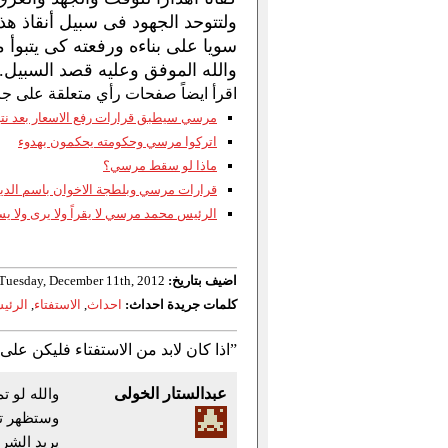
ولتتوحد الجهود فى سبيل أنقاذ هذ
سويا على بناءه ورفعته كى يتبوأ 
والله الموفق وعليه قصد السبيل.
اقرأ ايضاً صفحات رأي متعلقة على جر
مرسي سيطبق قرارات رفع الاسعار بعد نتيج
اتركوا مرسي وحكومته يحكمون بهدوء
ماذا لو سقط مرسي؟
قرارات مرسي وبلطجة الاخوان باسم الدي
الرئيس محمد مرسي لا يقراً ولا يرى ولا ي
اضيف بتاريخ:
Tuesday, December 11th, 2012 في 19:51
كلمات جريدة احداث:
احداث
,
الاستفتاء
,
الرئي
2 رد to “اذا كان لابد من الاستفتاء فليكن على بقاء مرسي او رحيله”
عبدالستار الخولى
والله لو ت
وستظهر تل
يريد الشر