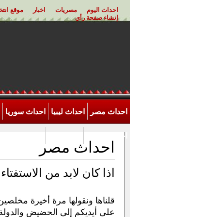
احداث اليوم
مصريات
اخبار
موقع انت
إنشاء صفحة رأي
احداث مصر
احداث ليبيا
احداث سوريا
احداث الاردن
اخر احداث
احداث مصر
اذا كان لابد من الاستفتا
قلناها ونقولها مرة أخيرة مخلصين
على أيديكم إلى الحضيض والدولة 