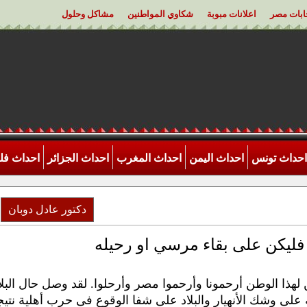
خابات مصر
اعلانات مبوبة
شكاوي المواطنين
مشاكل وحلول
احداث تونس
احداث اليمن
احداث المغرب
احداث الجزائر
احداث ف
دكتور عادل دوبان
ء فليكن على بقاء مرسي او رحيله
 لهذا الوطن أرحمونا وأرحموا مصر وأرحلوا. لقد وصل حال البلا
على وشك الأنهيار والبلاد على شفا الوقوع فى حرب أهلية نتيج