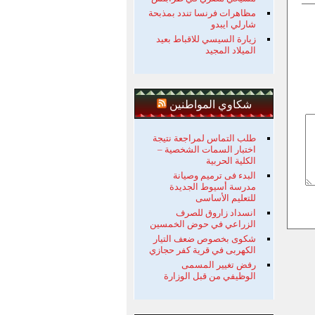
مظاهرات فرنسا تندد بمذبحة
شارلي ايبدو
زيارة السيسي للاقباط بعيد
الميلاد المجيد
شكاوي المواطنين
طلب التماس لمراجعة نتيجة
اختبار السمات الشخصية –
الكلية الحربية
البدء فى ترميم وصيانة
مدرسة أسيوط الجديدة
للتعليم الأساسى
انسداد زاروق للصرف
الزراعي في حوض الخمسين
شكوى بخصوص ضعف التيار
الكهربى في قرية كفر حجازي
رفض تغيير المسمى
الوظيفي من قبل الوزارة