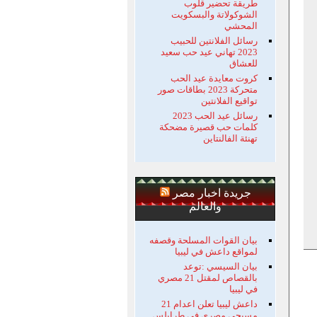
طريقة تحضير قلوب
الشوكولاتة والبسكويت
المحشي
رسائل الفلانتين للحبيب
2023 تهاني عيد حب سعيد
للعشاق
كروت معايدة عيد الحب
متحركة 2023 بطاقات صور
تواقيع الفلانتين
رسائل عيد الحب 2023
كلمات حب قصيرة مضحكة
تهنئة الفالنتاين
جريدة اخبار مصر
والعالم
بيان القوات المسلحة وقصفه
لمواقع داعش في ليبيا
بيان السيسي :توعد
بالقصاص لمقتل 21 مصري
في ليبيا
داعش ليبيا تعلن اعدام 21
مسيحي مصري في طرابلس