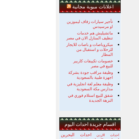
اعلانات مبوبة مجانية
تأجير سيارات زفاف ليموزين
او مرسيدس
ماتشيليش هم خدمات
تنظيف المنازل الان في مصر
ميكروباصات و باصات للايجار
للرحلات و استقبال من
المطار
خصومات تكييفات كاريير
للبيع في مصر
وظيفة مراقب جودة بشركة
اجهزة طبية بالسعودية
وظيفة معلم لغة انجليزية في
مدارس مكة السعودية
شقق للبيع استلام فوري في
النزهة الجديدة
اقسام جريدة احداث اليوم
احداث البحرين
احداث الاردن