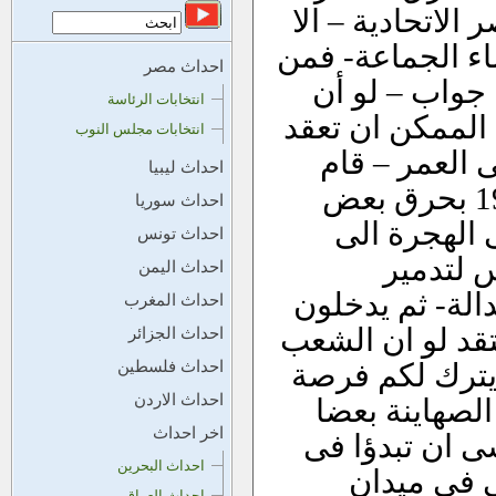
لاتحادية – الا
ء الجماعة- فمن
احداث مصر
جواب – لو أن
انتخابات الرئاسة
الممكن ان تعقد
انتخابات مجلس النوب
 العمر – قام
احداث ليبيا
اليهود فى سنوات ماقبل العدوان الثلاثى 1956 بحرق بعض
احداث سوريا
 الهجرة الى
احداث تونس
س لتدمير
احداث اليمن
الة- ثم يدخلون
احداث المغرب
تقد لو ان الشعب
احداث الجزائر
يترك لكم فرصة
احداث فلسطين
احداث الاردن
لصهاينة بعضا
اخر احداث
ى ان تبدؤا فى
احداث البحرين
ى فى ميدان
احداث العراق