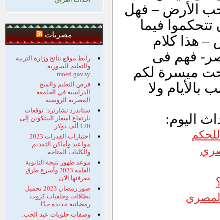
حب الأرض – فهل
تتحكموا فيما
مصريات
 – هذا كلام
صر- فهم فى
رابط موقع نتائج وزارة التربية
والتعليم السورية
صبحت ميسرة لكم
moed.gov.sy
بالأيام ولا
فرص التعليم والمنح
الدراسية في الجامعة
المصرية الروسية
ستاندرد تشارترد: توقعات
اث اليوم:
بارتفاع اسعار البيتكوين إلى
120 ألف دولار
للحكم
اختبارات القدرات 2023
مواعيد وأماكن التقديم
صري
والكليات المتاحة
موعد ظهور نتيجة الثانوية
العامة 2023 وأسرع طرق
معرفتها الآن
صور رمضان 2023 تحميل
المصري
بطاقات وخلفيات كروت
رمضانية جديدة جدًا
وصفات حلويات عيد الحب: