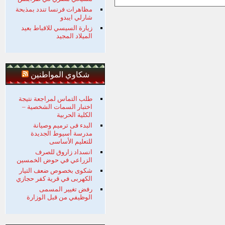
مظاهرات فرنسا تندد بمذبحة
شارلي ايبدو
زيارة السيسي للاقباط بعيد
الميلاد المجيد
شكاوي المواطنين
طلب التماس لمراجعة نتيجة
اختبار السمات الشخصية –
الكلية الحربية
البدء فى ترميم وصيانة
مدرسة أسيوط الجديدة
للتعليم الأساسى
انسداد زاروق للصرف
الزراعي في حوض الخمسين
شكوى بخصوص ضعف التيار
الكهربى في قرية كفر حجازي
رفض تغيير المسمى
الوظيفي من قبل الوزارة