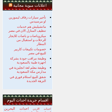
اعلانات مبوبة مجانية
تأجير سيارات زفاف ليموزين
او مرسيدس
ماتشيليش هم خدمات
تنظيف المنازل الان في مصر
ميكروباصات و باصات للايجار
للرحلات و استقبال من
المطار
خصومات تكييفات كاريير
للبيع في مصر
وظيفة مراقب جودة بشركة
اجهزة طبية بالسعودية
وظيفة معلم لغة انجليزية في
مدارس مكة السعودية
شقق للبيع استلام فوري في
النزهة الجديدة
اقسام جريدة احداث اليوم
احداث البحرين
احداث الاردن