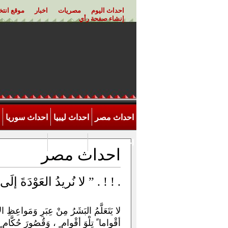
احداث اليوم
مصريات
اخبار
موقع انت
إنشاء صفحة رأي
احداث مصر
احداث ليبيا
احداث سوريا
احداث الاردن
اخر احداث
احداث مصر
لا نُريدُ العَوْدَةَ إلَى رَفْعِ شِعارِ ” يَسْقُط حُكْمُ العَسْكَرِ ” . ! ! .
لا يَتَعَلَّمُ البَشَرُ مِنْ عِبَرِ وَمَواعِظِ 
أقْواما ً تِلْوَ أقْوام ٍ ، وَقُصُورَ حُكَّام ٍ