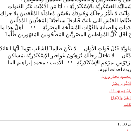
يَّةِ العَسْكَرِيَّةِ بالإسْكَنْدَرِيَّةِ : : أيَا مَنِ ادَّعَيْتَ عَبْرَ القَنَواتِ
 وَأنْتَ لا تَأمُّرُ رِجالَكَ وَجُنودَكَ بحُسْنِ مُعامَلَةِ المُقْعَدينَ بلا حِراك ٍ
اطِ الجَيْشِ التى باتَتْ فَنادِقا ً سِياحِيَّة ً لِلمُجَنَّدِينَ المُدَلَّلينَ
َدَماتِ وَالصِيانَةِ بالقُوَّاتِ المُسَلَّحَةِ المصْرِيَّةِ . . ! ! . . أهَلْ هَذا ما
مِنْ أجْلِ كُلِّ المُواطِنينَ المصْرِيِّينَ المَطْحُونينَ المَقهٌورينَ ظُلْما ً
َةِ قَبْلَ فَواتِ الأوانِ . . لا تَكُنْ ظالِما ً لِلشَعْبِ يَوْما ً أيُّها القائدُ
يَّانِ . . لا تَجْعَلْ رِجالَكَ يُرْهِبُونَ عَواجيزِ الإسْكَنْدَرِيَّةِ بمَساكِنِ
الفِرْدَوْسِ بمِرْغِمِ الإسْكَنْدَرِيَّةِ . ! ! . الأديب / محمد إبراهيم البنا
يدة احداث اليوم:
 ومحمود مختار وزويل
َبيَّةِ يا مِصْرُ
فَ دِمائِها . ! ! .
َنَّ وَالإبْداعَ
تَعْليم