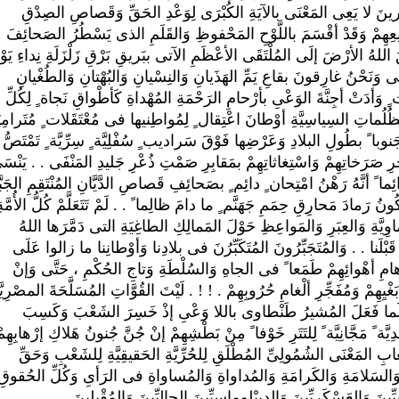
بِّرينَ لا يَعِى المَعْنَى بالآيَةِ الكُبْرَى لِوَعْدِ الحَقِّ وَقَصاصِ الصِدْقِ
ميعِهِمْ وَقَدْ أقْسَمَ باللَّوْحِ المَحْفوظِ وَالقَلَمِ الذى يَسْطُرُ الصَحائِفَ
 اللهُ الأرْضَ إلَى المُلْتَقَى الأعْظَمِ الآتى ببَريقِ بَرْقِ زَلْزَلَةِ نِداءِ يَوْ
ى وَنَحْنُ غارِقونَ بقاعِ يَمِّ الهَذَيانِ وَالنِسْيانِ وَالبُهْتانِ وَالطُغْيانِ
وَأدَتْ أجِنَّةَ الوَعْىِ بأرْحامِ الرَحْمَةِ المُهْداةِ كَأطْواقِ نَجاة ٍ لِكُلِّ
ُلُماتِ السِياسِيَّةِ أوْطانَ اعْتِقال ٍ لِمُواطِنيها فى مُعْتَقَلات ٍ مُتَرامِيَ
نوبا ً بطُولِ البلادِ وَعَرْضِها فَوْقَ سَراديب ٍ سُفْلِيَّة ٍ سِرِّيَّة ٍ تَمْتَصُّ
ِرِ صَرَخاتِهِمْ وَاسْتِغاثاتِهِمْ بمَقابِرِ صَمْتِ ذُعْرِ جَليدِ المَنْفَى . . يَنْس
 دائِما ً أنَّهُ رَهْنُ امْتِحان ٍ دائِم ٍ بصَحائِفِ قَصاصِ الدَّيَّانِ المُنْتَقِمِ الجَبَّ
 رَمادَ مَحارِقِ حِمَمِ جَهَنَّم ٍ ما دامَ ظالِما ً . . لَمْ تَتَعَلَّمْ كُلُّ الأُمَّةِ
وِيَّةِ وَالعِبَرِ وَالمَواعِظِ حَوْلَ المَمالِكِ الطاغِيَةِ التى دَمَّرَها اللهُ
 قَبْلَنا . . وَالمُتَجَبِّرُونَ المُتَكَبِّرُنَ فى بلادِنا وَأوْطانِنا ما زالوا عَلَى
أوْهامِ أهْوائِهِمْ طَمَعا ً فى الجاهِ وَالسُلْطَةِ وَتاجِ الحُكْمِ ، حَتَّى وَإنْ
ْيِهِمْ وَمُفَجِّرِ ألْغامِ حُرُوبِهِمْ . ! ! . لَيْتَ القُوَّاتِ المُسَلَّحَةَ المصْرِيَّ
ِثْلَما فَعَلَ المُشيرُ طَنْطاوى باللا وَعْىِ إذْ خَسِرَ الشَعْبَ وَكَسِبَ
َة ً مَجَّانِيَّة ً لِلتَتَرِ خَوْفا ً مِنْ بَطْشِهِمْ إنْ جُنَّ جُنونُ هَلاكِ إرْهابِهِم
ابِ المَعْنَى الشُمُولِىِّ المُطْلَقِ لِلحُرِّيَّةِ الحَقيقِيَّةِ لِلشَعْبِ وَحَقِّ
السَلامَةِ وَالكَرامَةِ وَالمُداواةِ وَالمُساواةِ فى الرَأىِ وَكُلِّ الحُقوقِ
ينَ وَالعَسْكَرِيِّينَ وَالديبْلوماسِيِّينَ الحالِيِّينَ وَالمُقْبِلينَ .