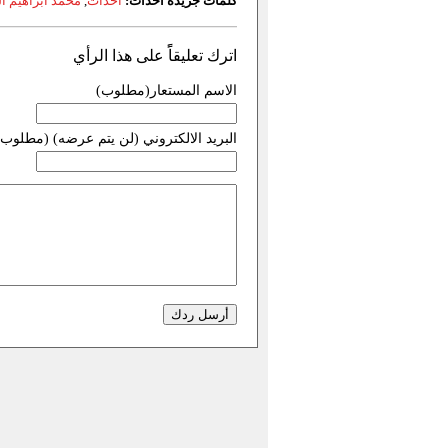
كلمات جريدة احداث:
احداث
,
محمد ابراهيم الب
اترك تعليقاًً على هذا الرأي
الاسم المستعار(مطلوب)
البريد الالكتروني (لن يتم عرضه) (مطلوب)