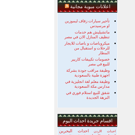
اعلانات مبوبة مجانية
تأجير سيارات زفاف ليموزين
او مرسيدس
ماتشيليش هم خدمات
تنظيف المنازل الان في مصر
ميكروباصات و باصات للايجار
للرحلات و استقبال من
المطار
خصومات تكييفات كاريير
للبيع في مصر
وظيفة مراقب جودة بشركة
اجهزة طبية بالسعودية
وظيفة معلم لغة انجليزية في
مدارس مكة السعودية
شقق للبيع استلام فوري في
النزهة الجديدة
اقسام جريدة احداث اليوم
احداث البحرين
احداث الاردن