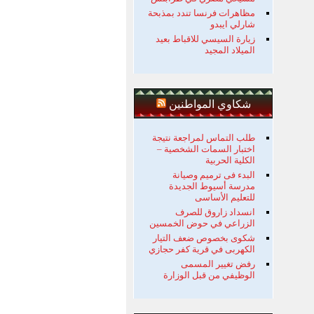
مظاهرات فرنسا تندد بمذبحة
شارلي ايبدو
زيارة السيسي للاقباط بعيد
الميلاد المجيد
شكاوي المواطنين
طلب التماس لمراجعة نتيجة
اختبار السمات الشخصية –
الكلية الحربية
البدء فى ترميم وصيانة
مدرسة أسيوط الجديدة
للتعليم الأساسى
انسداد زاروق للصرف
الزراعي في حوض الخمسين
شكوى بخصوص ضعف التيار
الكهربى في قرية كفر حجازي
رفض تغيير المسمى
الوظيفي من قبل الوزارة