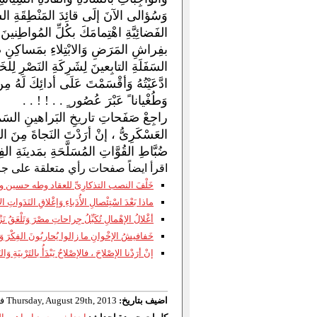
وَسُؤالى الآنَ إلَى قائِدَ المَنْطِقَةِ الشَمالِ
الفَضائِيَّةِ اهْتِمامَكَ بكُلِّ المُواطِنينَ
بفِراشِ المَرَضِ وَالابْتِلاءِ بمَساكِنِ ضُبَّ
السَفَلَةِ التابِعينَ لِشَرِكَةِ النَصْرِ لِلخ
ادَّعَيْتُهُ وَأقْسَمْتَ عَلَى أدائِكَ لَهُ 
وَطُغْيانا ً عَبْرَ عُصُور ٍ . . ! ! . .
راجِعْ صَفَحاتِ تاريخِ البَراهينِ السَماوِيّ
العَسْكَرِىُّ ، إنْ أرَدْتَ النَجاةَ مِنَ الدَّ
ضُبَّاطِ القُوَّاتِ المُسَلَّحَةِ بمَدينَةِ 
اقرأ ايضاً صفحات رأي متعلقة على جر
خَلْفَ النصب التذكارِىِّ للعقاد وطه حسين
ماذا بَعْدَ اسْتِئْصالِ الأُدَباءِ وَإغْلاقِ النَدَواتِ الأد
أغْلالُ الإهْمالِ تُكَبِّلُ جِراحاتِ مصْرَ وَتَلْعَقُ نَزْ
خَفافيشُ الإخْوانِ ما زالوا يُحاربُونَ الفِكْرَ وَالف
إنْ أرَدْنا الإصْلاحَ ، فالإصْلاحُ يَبْدَأُ بالتَرْبيَةِ وَال
اضيف بتاريخ:
Thursday, August 29th, 2013 في 15:33