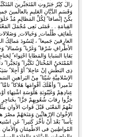
زالَ كِبْرُ جَبَرُوتِ المُتَجَبِّرينَ المُتَكَ
وَقَسَمِ الدَّيَّانِ العَليمِ بالعالَمينَ جَ
بكُنْ إنْصافا ً لِكُلِّ المَظالِمِ مُذْ خَلَقَ
القِيامَةِ . . فَمَتَى نَعِى مُجْمَلَ المَعْنَ
بلَفائِفِ ظُلُمات ٍ وَخَيالات ٍ وَضَلالات ٍ 
الغارِقينَ جَميعا ً ، لِتَسُودَ مَمالِكُ الظ
الأطْرافِ شَرْقا ً وَغَرْبا ً وَشَمالا ً وَجَ
بَقايا السَبايا وَالمَطايا احْتِواء ً لِحَناج
المُمْتَحَنُ المُخْتالُ تَكَبُّرا ً وَتَجَبُّرا ً
ذِى البَطْشِ إنْ عاجِلا ً أوْ آجِلا ً سَيَكُونُ
الإسْلامِيَّةِ شَيْئا ً مِنْ البَراهينِ السَما
تَدْميرا ً وَأهْلَكَ أقْوامَها هَلاكا ً تامَّا ً
عِنادِهِمْ وَغَيْبُوبَةِ هَلْوَسَةِ اشْتِهاءِ 
جَزُّوا رِقابَ شُعُوبِهِمْ جَزَّا ً بخَناجِرِ بَغ
تَفْهَمُ المَعْنَى قَبْلَ فَواتِ الأوانِ م
الإخْوانَ الإرْهايِّينَ وَمَنَحَهُمْ مصْرَ هدِيّ
يَأسا ً بَعْدَ أنْ تأخَّرَ كَثيرا ً عَنِ اسْتيع
المُواطِنينَ فى الاطْمِئنانِ وَالأمانِ وَ
وَالواجِباتِ بالسَّادَةِ وَالقادَةِ السِياسِيِّ