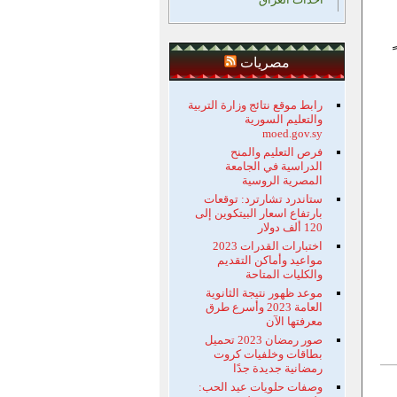
مصريات
رابط موقع نتائج وزارة التربية
والتعليم السورية
moed.gov.sy
فرص التعليم والمنح
الدراسية في الجامعة
المصرية الروسية
ستاندرد تشارترد: توقعات
بارتفاع اسعار البيتكوين إلى
120 ألف دولار
اختبارات القدرات 2023
مواعيد وأماكن التقديم
والكليات المتاحة
موعد ظهور نتيجة الثانوية
العامة 2023 وأسرع طرق
معرفتها الآن
صور رمضان 2023 تحميل
بطاقات وخلفيات كروت
رمضانية جديدة جدًا
وصفات حلويات عيد الحب: