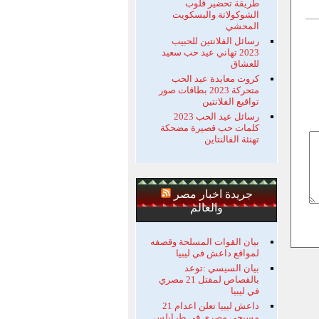
طريقة تحضير قلوب
الشوكولاتة والبسكويت
المحشي
رسائل الفلانتين للحبيب
2023 تهاني عيد حب سعيد
للعشاق
كروت معايدة عيد الحب
متحركة 2023 بطاقات صور
تواقيع الفلانتين
رسائل عيد الحب 2023
كلمات حب قصيرة مضحكة
تهنئة الفالنتاين
جريدة اخبار مصر
والعالم
بيان القوات المسلحة وقصفه
لمواقع داعش في ليبيا
بيان السيسي :توعد
بالقصاص لمقتل 21 مصري
في ليبيا
داعش ليبيا تعلن اعدام 21
مسيحي مصري في طرابلس