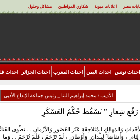
خابات مصر
اعلانات مبوبة
شكاوي المواطنين
مشاكل وحلول
احداث تونس
احداث اليمن
احداث المغرب
احداث الجزائر
احداث ف
الأديب / محمد إبراهيم البنا _ رئيس جماعة الإبداع الأدبى
الأحْداثِ وَالمَهالِكِ المُتَلاحِقَةِ عَبْرَ العُصُورِ وَالأزْمانِ . . يَطْوِى الفَناءُ
 لِئام ٍ ، وَأنقاضا ً لِبِلْدان ٍ وَأوْطان ٍ ، لَمْ تَرْحَمْ ، فَلَمْ تُرْحَمْ . . وَما