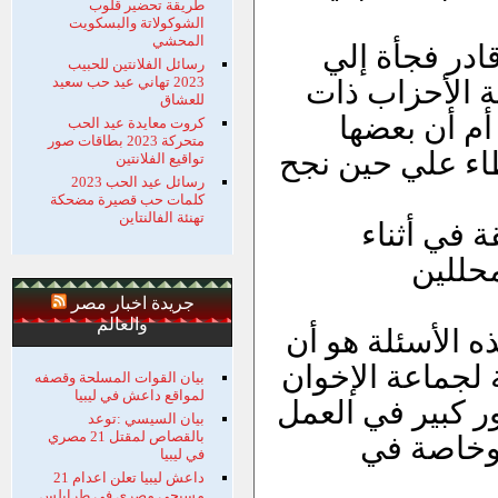
طريقة تحضير قلوب
الشوكولاتة والبسكويت
المحشي
در فجأة إلي
رسائل الفلانتين للحبيب
2023 تهاني عيد حب سعيد
ة الأحزاب ذات
للعشاق
أم أن بعضها
كروت معايدة عيد الحب
متحركة 2023 بطاقات صور
اء علي حين نجح
تواقيع الفلانتين
رسائل عيد الحب 2023
كلمات حب قصيرة مضحكة
تهنئة الفالنتاين
 في أثناء
محللين
جريدة اخبار مصر
والعالم
 الأسئلة هو أن
 لجماعة الإخوان
بيان القوات المسلحة وقصفه
لمواقع داعش في ليبيا
ور كبير في العمل
بيان السيسي :توعد
بالقصاص لمقتل 21 مصري
 وخاصة في
في ليبيا
داعش ليبيا تعلن اعدام 21
مسيحي مصري في طرابلس