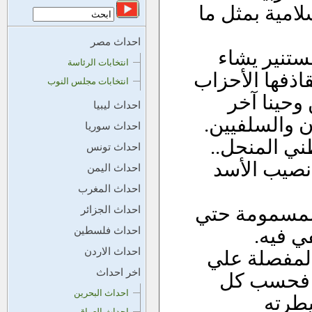
لامية بمثل ما
احداث مصر
ستنير يشاء
انتخابات الرئاسة
اذفها الأحزاب
انتخابات مجلس النوب
 وحينا آخر
احداث ليبيا
ن والسلفيين.
احداث سوريا
ني المنحل..
احداث تونس
نصيب الأسد
احداث اليمن
احداث المغرب
المسمومة حتي
احداث الجزائر
ي فيه.
احداث فلسطين
احداث الاردن
المفصلة علي
اخر احداث
و فحسب كل
احداث البحرين
يطرته
احداث العراق