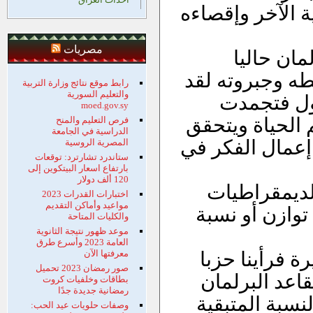
ة الآخر وإقصاءه
مصريات
مان حاليا
لطه وجبروته لقد
رابط موقع نتائج وزارة التربية
والتعليم السورية
قول فتجمدت
moed.gov.sy
 الحياة ويتحقق
فرص التعليم والمنح
الدراسية في الجامعة
 إعمال الفكر في
المصرية الروسية
ستاندرد تشارترد: توقعات
بارتفاع اسعار البيتكوين إلى
120 ألف دولار
لديمقراطيات
اختبارات القدرات 2023
مواعيد وأماكن التقديم
توازن أو نسبة
والكليات المتاحة
موعد ظهور نتيجة الثانوية
العامة 2023 وأسرع طرق
ة فرأينا حزبا
معرفتها الآن
صور رمضان 2023 تحميل
اعد البرلمان
بطاقات وخلفيات كروت
رمضانية جديدة جدًا
ن النسبة المتبقية
وصفات حلويات عيد الحب: