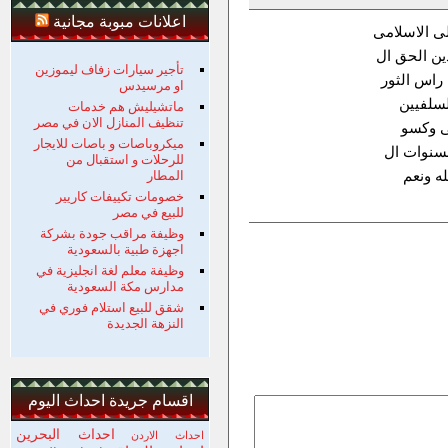
اعلانات مبوبة مجانية
لى الاسلامى
ين الحق ال
تأجير سيارات زفاف ليموزين
راس الثور
او مرسيدس
لسلفيين
ماتشيليش هم خدمات
تنظيف المنازل الان في مصر
ى وكسو
ميكروباصات و باصات للايجار
السنوات ال
للرحلات و استقبال من
ه ونعم
المطار
خصومات تكييفات كاريير
للبيع في مصر
وظيفة مراقب جودة بشركة
اجهزة طبية بالسعودية
وظيفة معلم لغة انجليزية في
مدارس مكة السعودية
شقق للبيع استلام فوري في
النزهة الجديدة
اقسام جريدة احداث اليوم
احداث البحرين
احداث الاردن