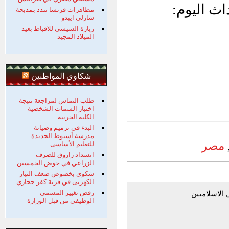
اث اليوم:
مظاهرات فرنسا تندد بمذبحة
شارلي ايبدو
زيارة السيسي للاقباط بعيد
الميلاد المجيد
شكاوي المواطنين
طلب التماس لمراجعة نتيجة
اختبار السمات الشخصية –
الكلية الحربية
البدء فى ترميم وصيانة
مدرسة أسيوط الجديدة
مصر
للتعليم الأساسى
انسداد زاروق للصرف
الزراعي في حوض الخمسين
شكوى بخصوص ضعف التيار
الكهربى في قرية كفر حجازي
رفض تغيير المسمى
الاسلاميين
الوظيفي من قبل الوزارة