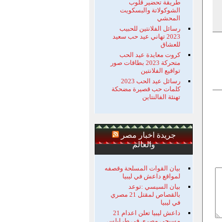
طريقة تحضير قلوب
الشوكولاتة والبسكويت
المحشي
رسائل الفلانتين للحبيب
2023 تهاني عيد حب سعيد
للعشاق
كروت معايدة عيد الحب
متحركة 2023 بطاقات صور
تواقيع الفلانتين
رسائل عيد الحب 2023
كلمات حب قصيرة مضحكة
تهنئة الفالنتاين
جريدة اخبار مصر
والعالم
بيان القوات المسلحة وقصفه
لمواقع داعش في ليبيا
بيان السيسي :توعد
بالقصاص لمقتل 21 مصري
في ليبيا
داعش ليبيا تعلن اعدام 21
مسيحي مصري في طرابلس