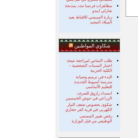
مظاهرات فرنسا تندد بمذبحة
شارلي ايبدو
زيارة السيسي للاقباط بعيد
الميلاد المجيد
شكاوي المواطنين
طلب التماس لمراجعة نتيجة
اختبار السمات الشخصية –
الكلية الحربية
البدء فى ترميم وصيانة
مدرسة أسيوط الجديدة
للتعليم الأساسى
انسداد زاروق للصرف
الزراعي في حوض الخمسين
شكوى بخصوص ضعف التيار
الكهربى في قرية كفر حجازي
رفض تغيير المسمى
الوظيفي من قبل الوزارة