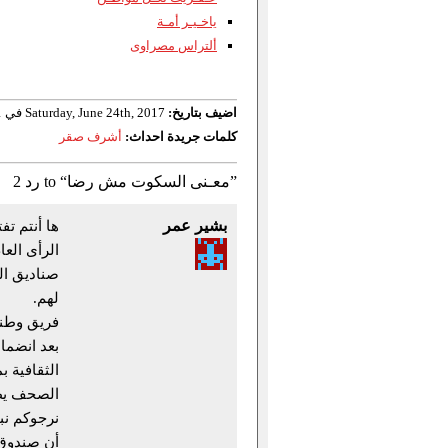
ياخـيـر أمـة
ألتراس مصراوى
اضيف بتاريخ:
Saturday, June 24th, 2017 في 12:51
كلمات جريدة احداث:
أشرف صقر
2 رد to “معـنى السكوت مش رضا”
بشير عمر
ها أنتم ت
الرأى الع
صناديق ال
لهم.
فريق وطنى
بعد انضما
الثقافية 
الصحف يطر
نرجوكم نبه
أن صندوق 