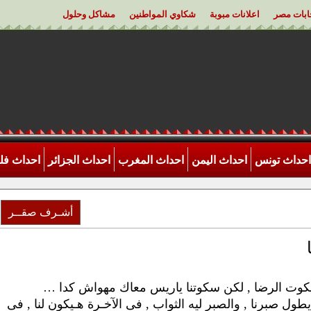
خابات مصر
اعلانات مبوبة
شكاوي المواطنين
مشاكل وحلول
احداث تونس
احداث اليمن
احداث المغرب
احداث الجزائر
احداث ف
أشـرف صقــر
لسكوت الرضا , لكن سكوتنا ياريس معاك مهواش كدا …
ل صبرنا , والصبر ليه الثواب , فى الآخـرة هـيكون لنا , فى