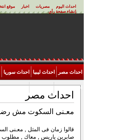
احداث اليوم
مصريات
اخبار
موقع انت
إنشاء صفحة رأي
احداث مصر
احداث ليبيا
احداث سوريا
احداث الاردن
اخر احداث
احداث مصر
معـنى السكوت مش رضا
قالوا زمان فى المثل , معـنى ا
صابرين ياريس , معاك , مطلوب يطو