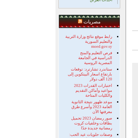
مصريات
رابط موقع نتائج وزارة التربية
والتعليم السورية
moed.gov.sy
فرص التعليم والمنح
الدراسية في الجامعة
المصرية الروسية
ستاندرد تشارترد: توقعات
بارتفاع اسعار البيتكوين إلى
120 ألف دولار
اختبارات القدرات 2023
مواعيد وأماكن التقديم
والكليات المتاحة
موعد ظهور نتيجة الثانوية
العامة 2023 وأسرع طرق
معرفتها الآن
صور رمضان 2023 تحميل
بطاقات وخلفيات كروت
رمضانية جديدة جدًا
وصفات حلويات عيد الحب: