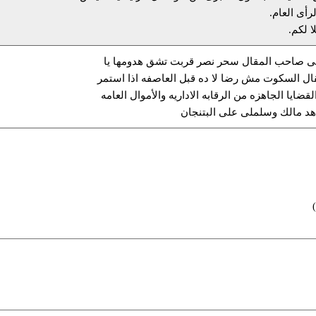
رأى العام.
ا لكم.
نى صاحب المقال سحر نصر قربت تشق هدومها يا
 السكوت مش رضا لا ده قبل العاصفه اذا استمر
لقضايا الجاهزه من الرقابه الاداريه والأموال العامه
د مالك وسلملى على البتنجان