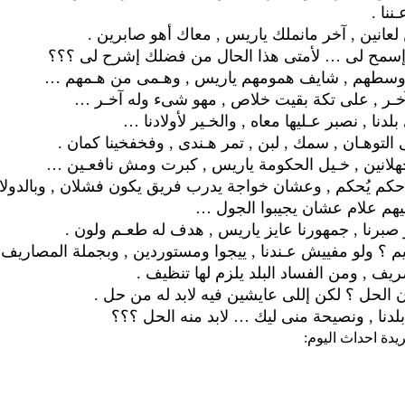
ننا .
لعانين , آخر مانملك ياريس , معاك أهو صابرين .
مح لى … لأمتى هذا الحال من فضلك إشرح لى ؟؟؟
 وسطهم , شايف همومهم ياريس , وهـمى من هـمهم …
ـر , على تكة بقيت خلاص , مهو شىء وله آخـر …
دنا , نصبر عـليها معاه , والخـير لأولادنا …
لتوهـان , سمك , لبن , تمر هـندى , وفخفخينا كمان .
لجهلانين , خـيل الحكومة ياريس , كبرت ومش نافعـين …
كم يُحكم , وعشان خواجة يدرب فريق يكون فشلان , وبالدولا
ليهم علام عشان يجيبوا الجول …
صبرنا , جمهورنا عايز ياريس , هدف له طعـم ولون .
يم ؟ ولو مفييش عـندنا , ييجوا ومستوردين , وبجملة المصاريف 
ف , ومن الفساد البلد يلزم لها تنظيف .
الحل ؟ لكن إللى عايشين فيه لابد له من حل .
دنا , ونصيحة منى ليك … لابد منه الحل ؟؟؟
يدة احداث اليوم: