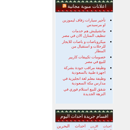
اعلانات مبوبة مجانية
تأجير سيارات زفاف ليموزين
او مرسيدس
ماتشيليش هم خدمات
تنظيف المنازل الان في مصر
ميكروباصات و باصات للايجار
للرحلات و استقبال من
المطار
خصومات تكييفات كاريير
للبيع في مصر
وظيفة مراقب جودة بشركة
اجهزة طبية بالسعودية
وظيفة معلم لغة انجليزية في
مدارس مكة السعودية
شقق للبيع استلام فوري في
النزهة الجديدة
اقسام جريدة احداث اليوم
احداث البحرين
احداث الاردن