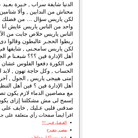
الدنيا شايفة سراب , خـيرة بعـيد عـ
محناش من الندابين , وألا شتامين 
لكن ياريس سؤال … من فضلك إس
واحد من الناس ياريس عايش أنا
الناس ياريس خلاص جابت من الآخ
ربطوا الحجـر عالبطون وقالوا دى بل
لكن ياريس سامحـنى , شايفها فى ا
أهل الإدارة فين ؟؟؟ شبعـنا م ا
فى الكورة دفعوا الفلوس عشان ح
الحساب , وكل حاجة تهون , لابد 
إمتى هييجى ياريس , الجول , آخر 
أهل الإدارة فين ؟ فين أهل التنظ
مع مصاصين الدماء لازم يكون تصري
إسمح لى مش مشكلتنا إزاى يكون 
صدقنى قلبى عـليك , خايف على بل
اقرأ ايضاً صفحات رأي متعلقة على جر
العـقـل فـين !!!
مصـر بتفـرح
عـفـريت لكـل مواطـن