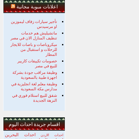
اعلانات مبوبة مجانية
تأجير سيارات زفاف ليموزين
او مرسيدس
ماتشيليش هم خدمات
تنظيف المنازل الان في مصر
ميكروباصات و باصات للايجار
للرحلات و استقبال من
المطار
خصومات تكييفات كاريير
للبيع في مصر
وظيفة مراقب جودة بشركة
اجهزة طبية بالسعودية
وظيفة معلم لغة انجليزية في
مدارس مكة السعودية
شقق للبيع استلام فوري في
النزهة الجديدة
اقسام جريدة احداث اليوم
احداث البحرين
احداث الاردن