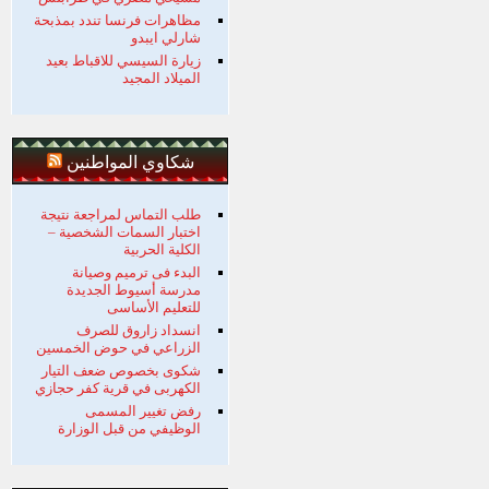
مظاهرات فرنسا تندد بمذبحة
شارلي ايبدو
زيارة السيسي للاقباط بعيد
الميلاد المجيد
شكاوي المواطنين
طلب التماس لمراجعة نتيجة
اختبار السمات الشخصية –
الكلية الحربية
البدء فى ترميم وصيانة
مدرسة أسيوط الجديدة
للتعليم الأساسى
انسداد زاروق للصرف
الزراعي في حوض الخمسين
شكوى بخصوص ضعف التيار
الكهربى في قرية كفر حجازي
رفض تغيير المسمى
الوظيفي من قبل الوزارة