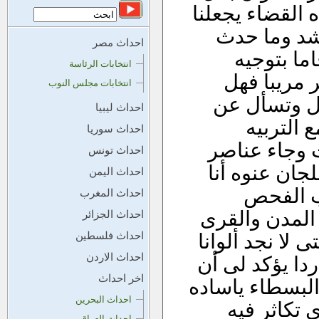
 القضاء يجعلنا
رشد وما حدث
احداث مصر
ما بتوجيه
انتخابات الرئاسة
 مريبا فهل
انتخابات مجلس النوب
ل وتسأل عن
احداث ليبيا
 التربيه
احداث سوريا
ث وجاء عناصر
احداث تونس
جان عنوه أنا
احداث اليمن
ب الفحص
احداث المغرب
المدن والقرى
احداث الجزائر
 لا نجد ألوانا
احداث فلسطين
احداث الاردن
دا يؤكد لى أن
اخر احداث
البسطاء ياساده
احداث البحرين
 تكاثر فيه
احداث العراق