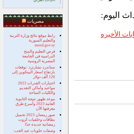
اث اليوم:
مصريات
بات الأخيره
رابط موقع نتائج وزارة التربية
والتعليم السورية
moed.gov.sy
فرص التعليم والمنح
الدراسية في الجامعة
المصرية الروسية
ستاندرد تشارترد: توقعات
بارتفاع اسعار البيتكوين إلى
120 ألف دولار
اختبارات القدرات 2023
مواعيد وأماكن التقديم
والكليات المتاحة
موعد ظهور نتيجة الثانوية
العامة 2023 وأسرع طرق
معرفتها الآن
صور رمضان 2023 تحميل
بطاقات وخلفيات كروت
رمضانية جديدة جدًا
وصفات حلويات عيد الحب: