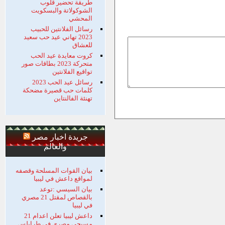
طريقة تحضير قلوب
الشوكولاتة والبسكويت
المحشي
رسائل الفلانتين للحبيب
2023 تهاني عيد حب سعيد
للعشاق
كروت معايدة عيد الحب
متحركة 2023 بطاقات صور
تواقيع الفلانتين
رسائل عيد الحب 2023
كلمات حب قصيرة مضحكة
تهنئة الفالنتاين
جريدة اخبار مصر
والعالم
بيان القوات المسلحة وقصفه
لمواقع داعش في ليبيا
بيان السيسي :توعد
بالقصاص لمقتل 21 مصري
في ليبيا
داعش ليبيا تعلن اعدام 21
مسيحي مصري في طرابلس