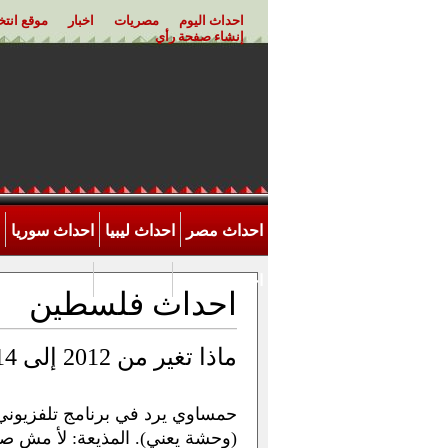
احداث اليوم
مصريات
اخبار
موقع انت
إنشاء صفحة رأي
احداث مصر
احداث ليبيا
احداث سوريا
احداث الاردن
اخر احداث
احداث فلسطين
ماذا تغير من 2012 إلى 2014 في غزة؟
حمساوي يرد في برنامج تلفزيوني
(وحشة يعني). المذيعة: لأ مش صح،