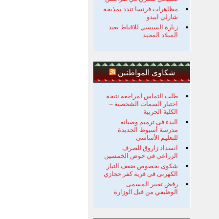
مظاهرات فرنسا تندد بمذبحة
شارلي ايبدو
زيارة السيسي للاقباط بعيد
الميلاد المجيد
شكاوي المواطنين
طلب التماس لمراجعة نتيجة
اختبار السمات الشخصية –
الكلية الحربية
البدء فى ترميم وصيانة
مدرسة أسيوط الجديدة
للتعليم الأساسى
انسداد زاروق للصرف
الزراعي في حوض الخمسين
شكوى بخصوص ضعف التيار
الكهربى في قرية كفر حجازي
رفض تغيير المسمى
الوظيفي من قبل الوزارة