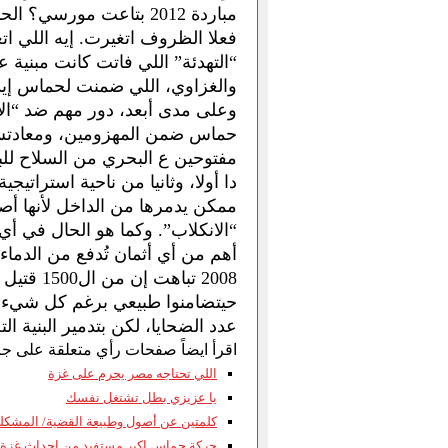
مباردة 2012 بتاعت مورسي؟ الحمساوي: الظروف اتغيرت.
فعلا الظروف اتغيرت. إيه اللي ا
“التهدئة” اللي فاتت كانت مبنية
والغزاوي، اللي ضمنت لحماس إيد ع
وعلى مدى أبعد، دور مهم ضد “الا
حماس ضمن المهزومين، ومعادتش 
مفتوحين ع البحري من السلاح للبت
دا أولا، وثانيا من ناحية استرات
ممكن يدمرها من الداخل لأنها أصلا
“الانكلاب”. وكما هو الحال في أي
أهم من أي أثمان تُدفع من الدما
حيتضامنوا طبيعي برغم كل شيء
عدد الضحايا، لكن بتدمير البنية التحتية والمساكن (
اقرأ ايضاً صفحات رأي متعلقة على جر
اللي تحتاجه مصر يحرم على غزة
يا عزيزي بطل تشتغل نفسك
كلمتين عن أصول وطبيعة القضية/ المشكلة
حركة حماس اكبر مستفيد من احداث غزة