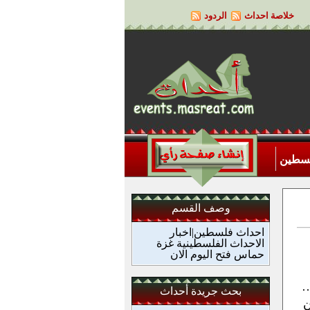
خلاصة احداث
الردود
لسطين
وصف القسم
احداث فلسطين|اخبار
الاحداث الفلسطينية غزة
حماس فتح اليوم الان
…
بحث جريدة أحداث
ن