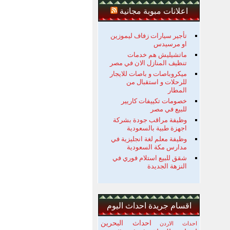
اعلانات مبوبة مجانية
تأجير سيارات زفاف ليموزين
او مرسيدس
ماتشيليش هم خدمات
تنظيف المنازل الان في مصر
ميكروباصات و باصات للايجار
للرحلات و استقبال من
المطار
خصومات تكييفات كاريير
للبيع في مصر
وظيفة مراقب جودة بشركة
اجهزة طبية بالسعودية
وظيفة معلم لغة انجليزية في
مدارس مكة السعودية
شقق للبيع استلام فوري في
النزهة الجديدة
اقسام جريدة احداث اليوم
احداث البحرين
احداث الاردن