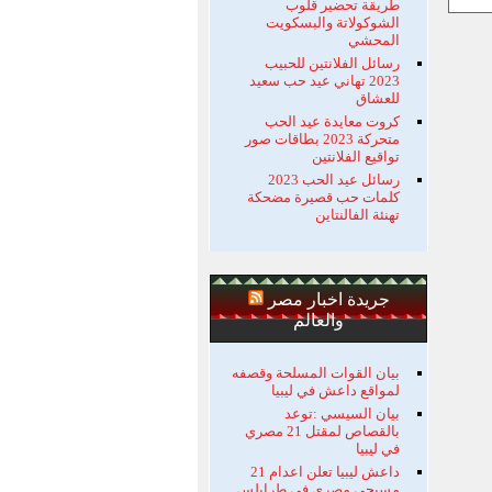
طريقة تحضير قلوب
الشوكولاتة والبسكويت
المحشي
رسائل الفلانتين للحبيب
2023 تهاني عيد حب سعيد
للعشاق
كروت معايدة عيد الحب
متحركة 2023 بطاقات صور
تواقيع الفلانتين
رسائل عيد الحب 2023
كلمات حب قصيرة مضحكة
تهنئة الفالنتاين
جريدة اخبار مصر
والعالم
بيان القوات المسلحة وقصفه
لمواقع داعش في ليبيا
بيان السيسي :توعد
بالقصاص لمقتل 21 مصري
في ليبيا
داعش ليبيا تعلن اعدام 21
مسيحي مصري في طرابلس