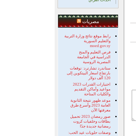
مصريات
رابط موقع نتائج وزارة التربية
والتعليم السورية
moed.gov.sy
فرص التعليم والمنح
الدراسية في الجامعة
المصرية الروسية
ستاندرد تشارترد: توقعات
بارتفاع اسعار البيتكوين إلى
120 ألف دولار
اختبارات القدرات 2023
مواعيد وأماكن التقديم
والكليات المتاحة
موعد ظهور نتيجة الثانوية
العامة 2023 وأسرع طرق
معرفتها الآن
صور رمضان 2023 تحميل
بطاقات وخلفيات كروت
رمضانية جديدة جدًا
وصفات حلويات عيد الحب: