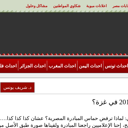
خابات مصر
اعلانات مبوبة
شكاوي المواطنين
مشاكل وحلول
احداث تونس
احداث اليمن
احداث المغرب
احداث الجزائر
احداث ف
د. شريف يونس
: لماذا ترفض حماس المبادرة المصرية؟ عشان كذا كذا كذا…
 إحنا الإعلاميين راجعنا المبادرة ولقيناها صورة طبق الأصل م