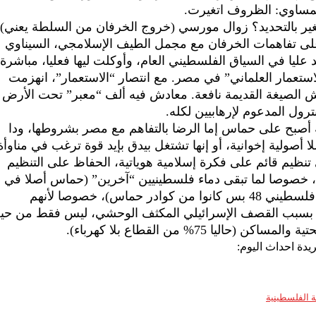
تغير بالتحديد؟ زوال مورسي (خروج الخرفان من السلطة يعني).
 على تفاهمات الخرفان مع مجمل الطيف الإسلامجي، السيناوي
ليا في السياق الفلسطيني العام، وأوكلت ليها فعليا، مباشرة،
ستعمار العلماني” في مصر. مع انتصار “الاستعمار”، انهزمت
الصيغة القديمة نافعة. معادش فيه ألف “معبر” تحت الأرض
رول المدعوم لإرهابيين لكله.
يجية أصبح على حماس إما الرضا بالتفاهم مع مصر بشروطها، ودا
 أصولية إخوانية، أو إنها تشتغل بيدق بإيد قوة ترغب في مناوأة
 تنظيم قائم على فكرة إسلامية هوياتية، الحفاظ على التنظيم
ء، خصوصا لما تبقى دماء فلسطينيين “آخرين” (حماس أصلا في
2008 تباهت إن من ال1500 قتيل فلسطيني 48 بس كانوا من كوادر حماس)، خصوصا لأنهم
 بسبب القصف الإسرائيلي المكثف الوحشي، ليس فقط من حي
حاليا 75% من القطاع بلا كهرباء).
يدة احداث اليوم:
 الفلسطينية