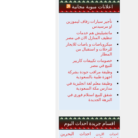
اعلانات مبوبة مجانية
تأجير سيارات زفاف ليموزين
او مرسيدس
ماتشيليش هم خدمات
تنظيف المنازل الان في مصر
ميكروباصات و باصات للايجار
للرحلات و استقبال من
المطار
خصومات تكييفات كاريير
للبيع في مصر
وظيفة مراقب جودة بشركة
اجهزة طبية بالسعودية
وظيفة معلم لغة انجليزية في
مدارس مكة السعودية
شقق للبيع استلام فوري في
النزهة الجديدة
اقسام جريدة احداث اليوم
احداث البحرين
احداث الاردن