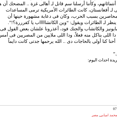
ائاتهم، وكأننا أرسلنا سم قاتل لـ أهالى غزة .. المضحك أن ه
يكى لـ أفغانستان، كانت الطائرات الأمريكية ترمى المساعدات
والمحاصرين بسبب الحرب، وكان فى دعابة مشهورة حينها أن
نظر لـ الطائرات ويقول: “وين الكاتشاااااب يا كفرررة؟!”.
المايونيز والكاتشاب والجنك فود، أعذرونا علشان بعض الفول فى
لى بناكل منه فعلاً، ودا اللى ملايين من المصريين فى أمس
 أحنا كنا أولى بالحاجات دى .. الله يرحمها جدتى كانت دايماً
”
يدة احداث اليوم:
حمد امبابي
,
مصر