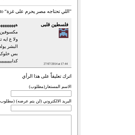
ردود to “اللي تحتاجه مصر يحرم على غزة”
فلسطين قلبى
ههههههههه
مكسوفين م
ولا ع ايه 
البشر يولع
بس خلوكوا
كدابييييييي
27/07/2014 at 17:44
اترك تعليقاًً على هذا الرأي
الاسم المستعار(مطلوب)
البريد الالكتروني (لن يتم عرضه) (مطلوب)