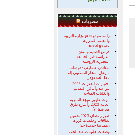
مصريات
رابط موقع نتائج وزارة التربية
والتعليم السورية
moed.gov.sy
فرص التعليم والمنح
الدراسية في الجامعة
المصرية الروسية
ستاندرد تشارترد: توقعات
بارتفاع اسعار البيتكوين إلى
120 ألف دولار
اختبارات القدرات 2023
مواعيد وأماكن التقديم
والكليات المتاحة
موعد ظهور نتيجة الثانوية
العامة 2023 وأسرع طرق
معرفتها الآن
صور رمضان 2023 تحميل
بطاقات وخلفيات كروت
رمضانية جديدة جدًا
وصفات حلويات عيد الحب: