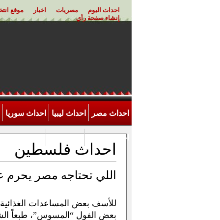
احداث اليوم
مصريات
اخبار
موقع انت
إنشاء صفحة رأي
احداث مصر
احداث ليبيا
احداث سوريا
احداث الاردن
اخر احداث
احداث فلسطين
اللي تحتاجه مصر يحرم 
للأسف بعض المساعدات الغذائية ل
بعض الفول “المسوس”، طبعاً الش