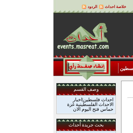
خلاصة احداث
الردود
لسطين
وصف القسم
احداث فلسطين|اخبار
الاحداث الفلسطينية غزة
حماس فتح اليوم الان
بحث جريدة أحداث