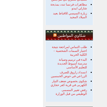
مظاهرات فرنسا تندد بمذبحة
شارلي ايبدو
زيارة السيسي للاقباط بعيد
الميلاد المجيد
شكاوي المواطنين
طلب التماس لمراجعة نتيجة
اختبار السمات الشخصية –
الكلية الحربية
البدء فى ترميم وصيانة
مدرسة أسيوط الجديدة
للتعليم الأساسى
انسداد زاروق للصرف
الزراعي في حوض الخمسين
شكوى بخصوص ضعف التيار
الكهربى في قرية كفر حجازي
رفض تغيير المسمى
الوظيفي من قبل الوزارة