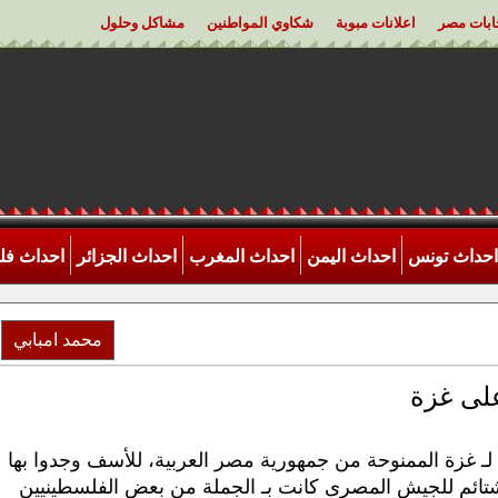
خابات مصر
اعلانات مبوبة
شكاوي المواطنين
مشاكل وحلول
احداث تونس
احداث اليمن
احداث المغرب
احداث الجزائر
احداث ف
محمد امبابي
على غزة
ـ غزة الممنوحة من جمهورية مصر العربية، للأسف وجدوا بها
تائم للجيش المصرى كانت بـ الجملة من بعض الفلسطينيين