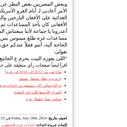
وبعض المصريين بغض النظر عن أنتم
الأمر أعادنى لـ أيام الغزو الأمر
الغذائية على الأفغان النازحين 
الأفغانى كان يأخذ المساعدات ثم ي
أعذرونا يا جماعة لأننا مبعتناش 
مساعدات غزة طلع مسوس بس دا ال
الحاجة أليه، أنتم فعلاً عندكم حق،
تقولى:
“اللى يعوزه البيت يحرم ع الجامع.
اقرأ ايضاً صفحات رأي متعلقة على جر
ماذا تغير من 2012 إلى 2014 في غزة؟
يا عزيزي بطل تشتغل نفسك
حركة حماس اكبر مستفيد من احداث غزة
الشرق الأوسط للأمراض العقلية
حماس تقتل اطفال غزة
اضيف بتاريخ:
Friday, July 18th, 2014 في 07:33
كلمات جريدة احداث:
احداث
,
غزة
,
فلسطين
,
م