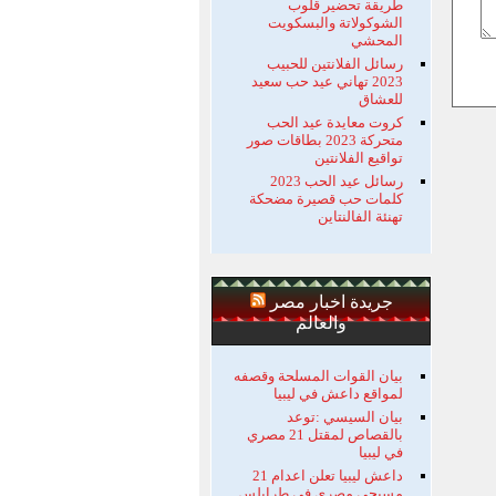
طريقة تحضير قلوب
الشوكولاتة والبسكويت
المحشي
رسائل الفلانتين للحبيب
2023 تهاني عيد حب سعيد
للعشاق
كروت معايدة عيد الحب
متحركة 2023 بطاقات صور
تواقيع الفلانتين
رسائل عيد الحب 2023
كلمات حب قصيرة مضحكة
تهنئة الفالنتاين
جريدة اخبار مصر
والعالم
بيان القوات المسلحة وقصفه
لمواقع داعش في ليبيا
بيان السيسي :توعد
بالقصاص لمقتل 21 مصري
في ليبيا
داعش ليبيا تعلن اعدام 21
مسيحي مصري في طرابلس