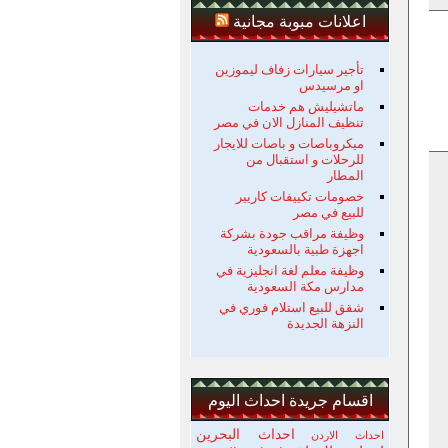
اعلانات مبوبة مجانية
تأجير سيارات زفاف ليموزين
او مرسيدس
ماتشيليش هم خدمات
تنظيف المنازل الان في مصر
ميكروباصات و باصات للايجار
للرحلات و استقبال من
المطار
خصومات تكييفات كاريير
للبيع في مصر
وظيفة مراقب جودة بشركة
اجهزة طبية بالسعودية
وظيفة معلم لغة انجليزية في
مدارس مكة السعودية
شقق للبيع استلام فوري في
النزهة الجديدة
اقسام جريدة احداث اليوم
احداث البحرين
احداث الاردن