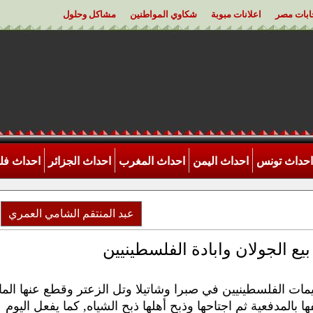
خابات مصر
اعلانات مبوبة
شكاوي المواطنين
مشاكل وحلول
احداث تونس
احداث اليمن
احداث المغرب
احداث الجزائر
احداث ف
عبد المنتقم الشامي العمري
يع الجولان وابادة الفلسطينيين
ت الفلسطينيين في صبرا وشاتيلا وتل الزعتر وقطع عنها الما
 والغذاء عام 1976 وقصفها بالمدفعية ثم اجتاحها وذبح أهلها ذبح الشياه, كما يفعل اليوم