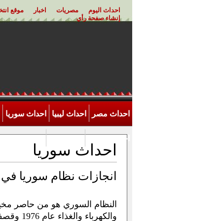
احداث اليوم
مصريات
اخبار
موقع انت
إنشاء صفحة رأي
احداث مصر
احداث ليبيا
احداث سوريا
احداث الاردن
اخر احداث
احداث سوريا
انجازات نظام سوريا في ب
النظام السوري هو من حاصر مخيما
والكهرباء