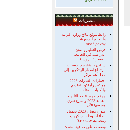
مصريات
رابط موقع نتائج وزارة التربية
والتعليم السورية
moed.gov.sy
فرص التعليم والمنح
الدراسية في الجامعة
المصرية الروسية
ستاندرد تشارترد: توقعات
بارتفاع اسعار البيتكوين إلى
120 ألف دولار
اختبارات القدرات 2023
مواعيد وأماكن التقديم
والكليات المتاحة
موعد ظهور نتيجة الثانوية
العامة 2023 وأسرع طرق
معرفتها الآن
صور رمضان 2023 تحميل
بطاقات وخلفيات كروت
رمضانية جديدة جدًا
وصفات حلويات عيد الحب: