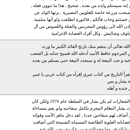
إنه سيستلم ولده من بعده , صحيح , هذا ما تنوون فعله ,
بحت مزرعة خاصة للعلويين النصيرية , يرثها الولد عن
ن خسئتم وخاب فألكم , فالثورة انطلقت ولو أنها سلمية
ن الله الى رؤوس المجرمين والقتلة واللصوص من آل
لوف وشاليش , وكل أفراد العصابة الإجرامية
لله تعالى أن ينتقم منك يازنخ القائد الكبير ما ورث
ن المرحوم حافظ الأسد أدخله الله فسيح جنانه بل الشعب
به و جدد البيعة له و سيجدد البيعة حتى يستلم من بعده
تقرأ التاريخ من كتاب عبري إقرأه من كتاب عربي يا غبي
ة بشار و بس
 جنده و أهله
يا صاحب الشعارات لم يكن بشار في السلطة عام 1976 ولكن كان
رث بشار النظام المجرم بكامل سفاحيه ولم يقم بمساءلة
 أضاف لهم سفاحين جددا , لقد دخل ماهر الأسد وقواته
صاباته العلوية الطائفية المسماه الشبيحة التي أضافت
يدا للذبح , وما وجه الشبه بين عكرمة رضي الله عنه