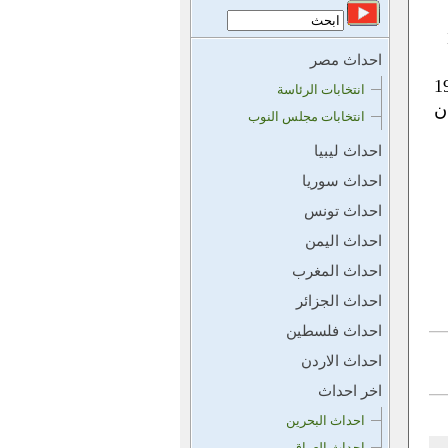
1982
احداث مصر
ك المقبور حافظ الأسد لليهود عام 1967
انتخابات الرئاسة
ان
انتخابات مجلس النوب
احداث ليبيا
احداث سوريا
احداث تونس
احداث اليمن
احداث المغرب
احداث الجزائر
احداث فلسطين
احداث الاردن
اخر احداث
احداث البحرين
احداث العراق