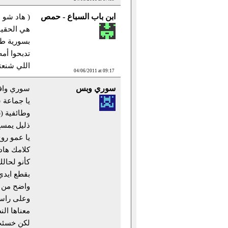
ابن باب السباع - حمص
( هاد شو 
هي الحقيق
بسورية طف
تدبحوا أم
اللي شنعتو
04/06/2011 at 09:17
سوري وبس
سوري واف
يا جماعة 
وطائفية (
ذليل يمسح 
يا عمو رو
كلامك ها
كأنو لحال
بقطع ايدي
واضح من ا
وعلى راسو
معناها ال
لكن خسئت 