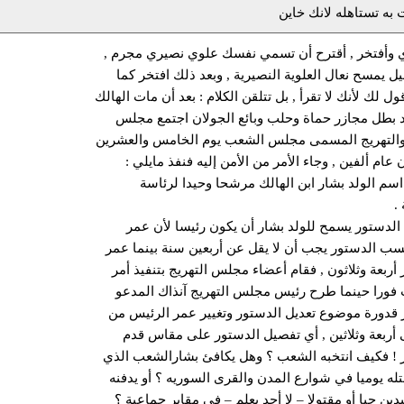
 به تستاهله لانك خاين
وأفتخر , أقترح أن تسمي نفسك علوي نصيري مجرم ,
يل يمسح نعال العلوية النصيرية , وبعد ذلك افتخر كما
ل لك لأنك لا تقرأ , بل تتلقن الكلام : بعد أن مات الهالك
بطل مجازر حماة وحلب وبائع الجولان اجتمع مجلس
والتهريج المسمى مجلس الشعب يوم الخامس والعشرين
عام ألفين , وجاء الأمر من الأمن إليه فنفذ مايلي :
د اسم الولد بشار ابن الهالك مرشحا وحيدا لرئاسة
.
ن الدستور يسمح للولد بشار أن يكون رئيسا لأن عمر
ب الدستور يجب أن لا يقل عن أربعين سنة بينما عمر
 أربعة وثلاثون , فقام أعضاء مجلس التهريج بتنفيذ أمر
 فورا حينما طرح رئيس مجلس التهريج آنذاك المدعو
ر قدورة موضوع تعديل الدستور وتغيير عمر الرئيس من
ى أربعة وثلاثين , أي تفصيل الدستور على مقاس قدم
ر ! فكيف انتخبه الشعب ؟ وهل يكافئ بشارالشعب الذي
تله يوميا في شوارع المدن والقرى السوريه ؟ أو يدفنه
ين حيا أو مقتولا – لا أحد يعلم – في مقابر جماعية ؟