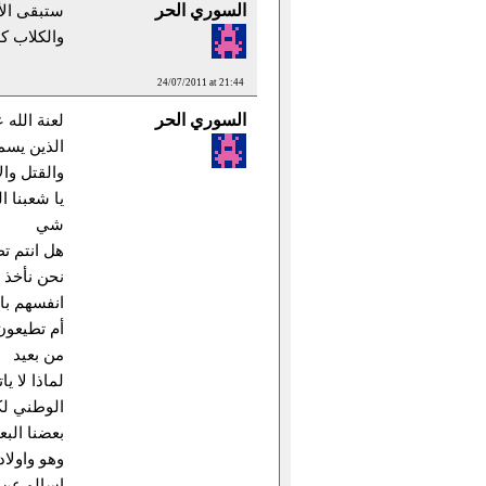
السوري الحر
ستبقى ال
والكلاب ك
24/07/2011 at 21:44
السوري الحر
لعنة الله 
الذين يسم
والقتل وا
يا شعبنا 
شي
هل انتم تط
نحن نأخذ ا
انفسهم با
أم تطيعون 
من بعيد
لماذا لا ي
الوطني لك
بعضنا الب
وهو واولاد
اسالو عن 