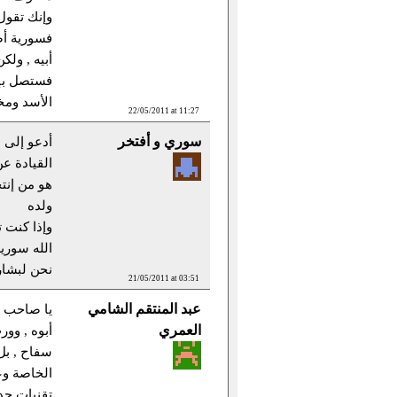
وإنك تقول 
فسورية أص
أبيه , ولك
فستصل بإذ
الأسد ومخ
22/05/2011 at 11:27
سوري و أفتخر
أدعو إلى ا
القيادة ع
هو من إنتخ
ولده
وإذا كنت 
الله سوري
نحن لبشار
21/05/2011 at 03:51
عبد المنتقم الشامي
العمري
أبوه , وو
سفاح , بل
الخاصة وع
تقنيات جد