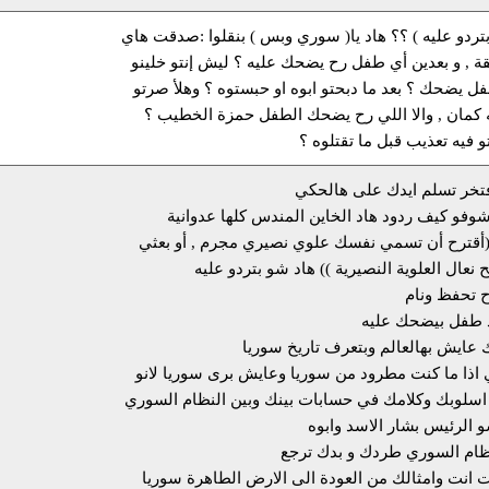
بتردو عليه ) ؟؟ هاد يا( سوري وبس ) بنقلوا :صدقت هاي
ة , و بعدين أي طفل رح يضحك عليه ؟ ليش إنتو خلينو
ل يضحك ؟ بعد ما دبحتو ابوه او حبستوه ؟ وهلأ صرتو
ه كمان , والا اللي رح يضحك الطفل حمزة الخطيب ؟
 فيه تعذيب قبل ما تقتلوه ؟
تخر تسلم ايدك على هالحكي
شوفو كيف ردود هاد الخاين المندس كلها عدوانية
(أقترح أن تسمي نفسك علوي نصيري مجرم , أو بعثي
نعال العلوية النصيرية )) هاد شو بتردو عليه
ح تحفظ ونام
د طفل بيضحك عليه
ك عايش بهالعالم وبتعرف تاريخ سوريا
 اذا ما كنت مطرود من سوريا وعايش برى سوريا لانو
سلوبك وكلامك في حسابات بينك وبين النظام السوري
 الرئيس بشار الاسد وابوه
نظام السوري طردك و بدك ترجع
انت وامثالك من العودة الى الارض الطاهرة سوريا