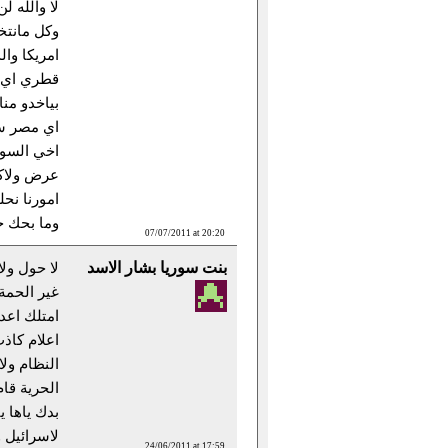
لا والله 
وكل مانتخ
امريكا وال
قطري اي ا
بياخدو م
اي مصر ست
اخي السور
عرض ولاك
امورنا نحل
وما بحك ج
07/07/2011 at 20:20
بنت سوريا بشار الاسد
لا حول ولا
غير الحمة 
امتلك اعد
اعلام كاذ
النظام ول
الحرية قا
بدك ياها 
لاسرائيل 
24/06/2011 at 17:59