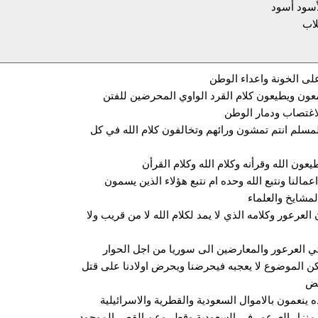
أسود أسود
لاب
على الخونة واعداء الوطن
عون ويطيعون كلام القرد الواوي المحرضين للفتن
لاغتصاب ودمار الوطن
المسلم انتم تمشون ورائهم وتخالفون كلام الله في كل
يعون الله وقرأنه وكلام الله وكلام القرأن
عمالنا ونتبع الله وحده ام نتبع هؤلاء الذين يسمون
لمشايخ والعلماء
العرعور وكلامه الذي لا يمد لكلام الله لا من قريب ولا
اتي العرعور والمعارضين الى سوريا من اجل الحوار
ن الموضوع لا يعجبه فيحرضنا ويحرض اولادنا على قتل
عض
ه ينعمون بالاموال السعودية والقطرية والاسرائيلية
منزل العرعور في السعودية وقطر وعن القصر الموجود