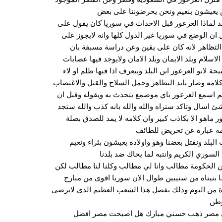
يعيشون بنعيم ونحن يحرضوننا على بعض
 لماذا العرعور قبل الاحداث في سوريا كان يقول على
 ان الوضع في سوريا غير الدول كلها وانه لايجوز على
د التظاهر لانه كان على يقين وعن دراسة مسبقة بان
الاسلام وبلد الايمان وبلد الامان ولايوجد فيها عصابات
ة لانو العرعور ابن البلد وبيعرف اذا فيها طلم او لاء
لامه وصار يايد التظاهر وحمل السلاح والقتل والاغتصاب
م اسمع العرعور باي موضمع يتحدث به ويقوله وقبل ان
ئ اسال وتاكد ستراه والله والله بانه كذب والله ستجد
ر ماهو الا بكاذب كبير وان كلامه لا يمد للصدق بصلة
ه عبارة عن تحريض للطائف
لبلد ونقتل بعضنا وهو واولاده يعيشون بثراء ونعيم
السوري الكريم وانتبه لما يحاك ضد بلدنا
 الحكومة مطالب وانا لي مطالب وكلنا لنا مطالب لكن
ا بنيناه من سنييين طوال الان سوريا اقوى من مبارح
ة من اليوم وذلك بفضل هذا الشعب العظيم الذي لايرضى
وطن
ى مصر ذهب حسني مبارك هل اصبحت مصر افضل