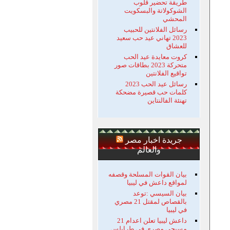
طريقة تحضير قلوب
الشوكولاتة والبسكويت
المحشي
رسائل الفلانتين للحبيب
2023 تهاني عيد حب سعيد
للعشاق
كروت معايدة عيد الحب
متحركة 2023 بطاقات صور
تواقيع الفلانتين
رسائل عيد الحب 2023
كلمات حب قصيرة مضحكة
تهنئة الفالنتاين
جريدة اخبار مصر
والعالم
بيان القوات المسلحة وقصفه
لمواقع داعش في ليبيا
بيان السيسي :توعد
بالقصاص لمقتل 21 مصري
في ليبيا
داعش ليبيا تعلن اعدام 21
مسيحي مصري في طرابلس