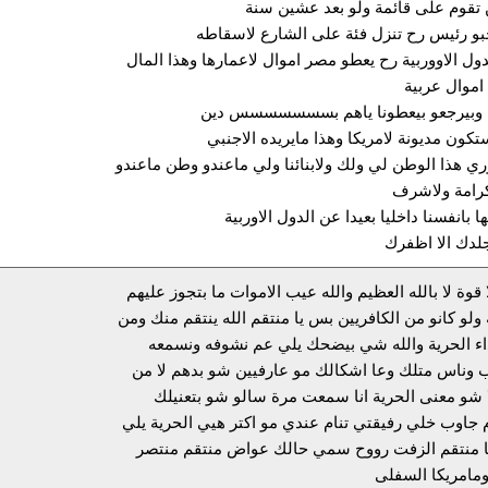
لن تقوم على قائمة ولو بعد عشين سنة
بو رئيس رح تنزل فئة على الشارع لاسقاطه
دول الاووربية رح يعطو مصر اموال لاعمارها وهذا المال
موال عربية
نا وبيرجعو بيعطونا ياهم بسسسسسسس دين
كون مديونة لامريكا وهذا مايريده الاجنبي
ي هذا الوطن لي ولك ولابنائنا ولي ماعندو وطن ماعندو
رامة ولاشرف
ها بانفسنا داخليا بعيدا عن الدول الاوربية
لدك الا اظفرك
 قوة لا بالله العظيم والله عيب الاموات ما بتجوز عليهم
ولو كانو من الكافريين بس يا منتقم الله ينتقم منك ومن
اء الحرية والله شي بيضحك يلي عم نشوفه ونسمعه
ب وناس متلك وعا اشكالك مو عارفيين شو بدهم لا من
ا شو معنى الحرية انا سمعت مرة سالو شو بتعنيلك
م جاوب خلي رفيقتي تنام عندي مو اكتر هيي الحرية يلي
يا منتقم الزفت رووح سمي حالك عواض منتقم منتصر
ومامريكا السفلى