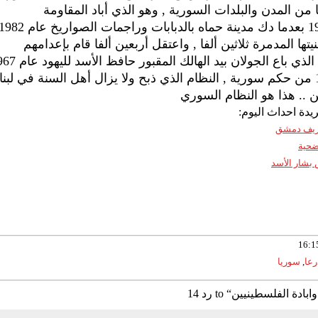
من المدن والبلدات السورية , وهو الذي أباد المقاومة
الفلسطينية في طرابلس عام 1983 بعدما دك مدينة حماه بالدبابات وراجمات الصواريخ عام 
ها المدمرة ثلاثين ألفا , واعتقل أربعين ألفا قام بإعدامهم
ودفنهم في مقابر جماعية, النظام الذي باع الجولان بيد الهال
لقاء أن يمكنه الأمريكان عام 1970 من حكم سورية , النظام الذي ذبح ولا يزال أهل السنة في لبن
.. هذا هو النظام السوري
يدة احداث اليوم:
 ريف دمشق
ضحية
 بشار الأسد
رعا
,
سوريا