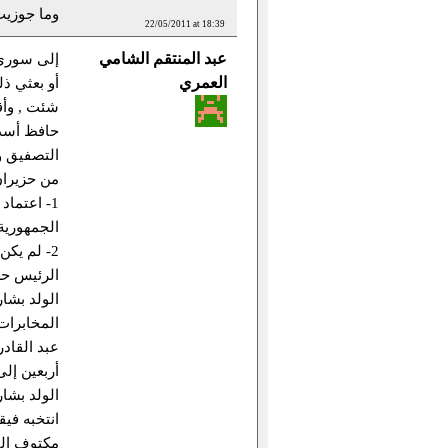
وما جوزيت
22/05/2011 at 18:39
عبد المنتقم الشامي
إلى سوري 
العمري
أو بعثي ذل
شئت , وأقو
حافظ أسد 
التصفيق 
من حزيران 
1- اعتما
الجمهورية 
2- لم يك
الرئيس حس
الولد بشار
المخابرات
عبد القاد
أربعين إل
الولد بشا
انتخبه فيق
مكتوف اليد