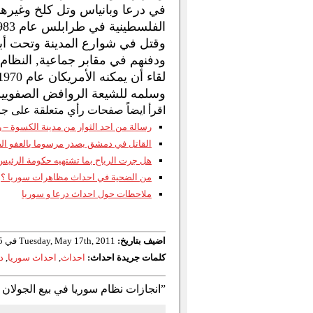
في درعا وبانياس وتل كلخ وغيرها 
وقتل في شوارع المدينة وتحت أبنيت
وسلمه للشيعة الروافض الصفويين 
اقرأ ايضاً صفحات رأي متعلقة على جر
رسالة من احد الثوار من مدينة الكسوة –
القاتل في دمشق يصدر مرسوما بالعفو ال
هل جرت الرياح بما تشتهيه حكومة الرئيس
من الضحية في احداث مظاهرات سوريا ؟
ملاحظات حول احداث درعا و سوريا
اضيف بتاريخ:
Tuesday, May 17th, 2011 في 16:15
كلمات جريدة احداث:
احداث
,
احداث سوريا
,
د
14 رد to “انجازات نظام سوريا في بيع الجولان وابادة الفلسطينيين”