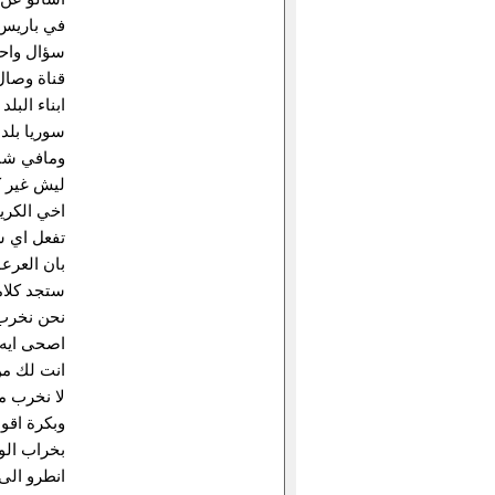
في باريس 
سؤال واحد
قناة وصال
ابناء البل
سوريا بلد 
ومافي شبيح
ليش غير ك
اخي الكري
تفعل اي ش
بان العرعو
ستجد كلام
نحن نخرب ا
اصحى ايه 
انت لك من
لا نخرب م
وبكرة اقو
بخراب ال
انطرو ال